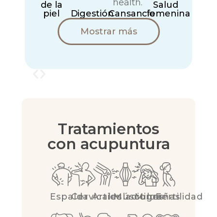
de la
Salud
piel
Digestión
Cansancio
femenina
Mostrar más
Tratamientos
con acupuntura
Espalda
Cervicales
Articulaciones
Músculos
Migrañas
Fertilidad