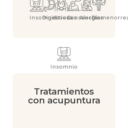
Insomnio
Digestiones
Stress
Cansancio
Alergias
Dismenorre
Insomnio
Tratamientos
con acupuntura