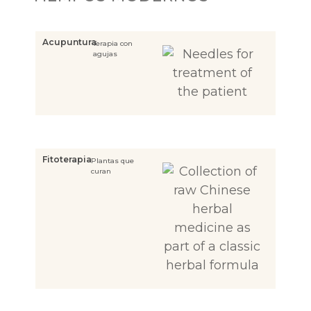
Acupuntura
Terapia con
agujas
Fitoterapia
Plantas que
curan